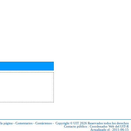
la página
-
Comentarios
-
Contáctenos
-
Copyright © UIT 2026
Reservados todos los derechos
Contacto público :
Coordenador Web del UIT-R
Actualizado el : 2011-06-15