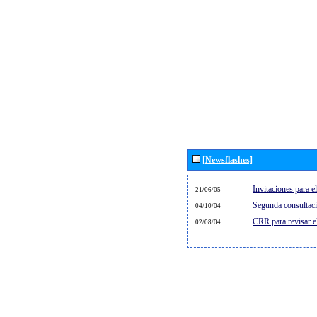
[Newsflashes]
Invitaciones para 
21/06/05
Segunda consultaci
04/10/04
CRR para revisar 
02/08/04