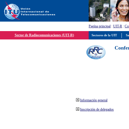
Pagína principal
:
UIT-R
:
Con
Sector de Radiocomunicaciones (UIT-R)
Sectores de la UIT
Sa
Confer
Información general
Inscripción de delegados