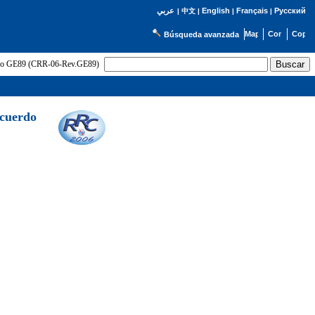
English
Français
Русский
عربي
|
中文
|
|
|
Búsqueda avanzada
uerdo GE89 (CRR-06-Rev.GE89)
Acuerdo