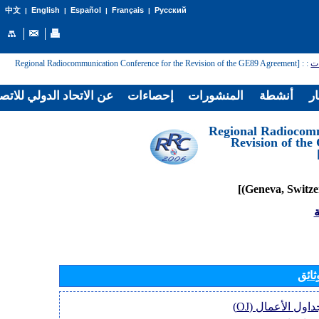
English
Español
Français
Русский
中文
|
|
|
|
: [Regional Radiocommunication Conference for the Revision of the GE89 Agreement
:
ات
ار
أنشطة
المنشورات
إحصاءات
عن الاتحاد الدولي للاتص
[Regional Radiocom
Revision of th
ة
ثائق
جداول الأعمال (O