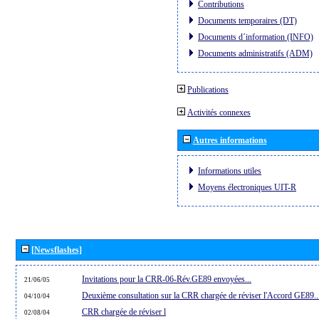
Contributions
Documents temporaires (DT)
Documents d´information (INFO)
Documents administratifs (ADM)
Publications
Activités connexes
Autres informations
Informations utiles
Moyens électroniques UIT-R
[Newsflashes]
Invitations pour la CRR-06-Rév.GE89 envoyées...
21/06/05
Deuxième consultation sur la CRR chargée de réviser l'Accord GE89..
04/10/04
CRR chargée de réviser l
02/08/04