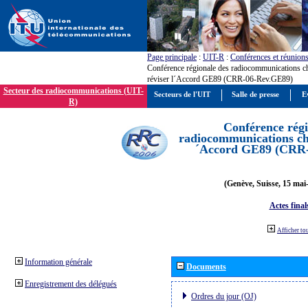
Page principale
:
UIT-R
:
Conférences et réunion
Conférence régionale des radiocommunications c
réviser l´Accord GE89 (CRR-06-Rev.GE89)
Secteur des radiocommunications (UIT-
Secteurs de l'UIT
Salle de presse
E
R)
Conférence régi
radiocommunications cha
´Accord GE89 (CRR
(Genève, Suisse, 15 mai
Actes final
Afficher to
Information générale
Documents
Enregistrement des délégués
Ordres du jour (OJ)