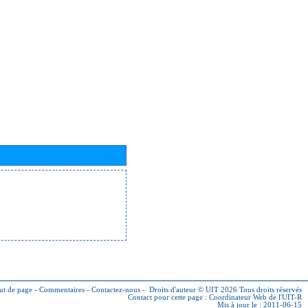
ut de page
-
Commentaires
-
Contactez-nous
-
Droits d'auteur © UIT 2026
Tous droits réservés
Contact pour cette page :
Coordinateur Web de l'UIT-R
Mis à jour le : 2011-06-15