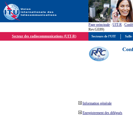
Page principale
:
UIT-R
:
Confé
Rev.GE89)
Secteur des radiocommunications (UIT-R)
Secteurs de l'UIT
Salle 
Conf
Information générale
Enregistrement des délégués