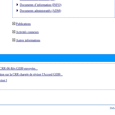
Documents d´information (INFO)
Documents administratifs (ADM)
Publications
Activités connexes
Autres informations
la CRR-06-Rév.GE89 envoyées...
ion sur la CRR chargée de réviser l'Accord GE89...
iser l
Déb