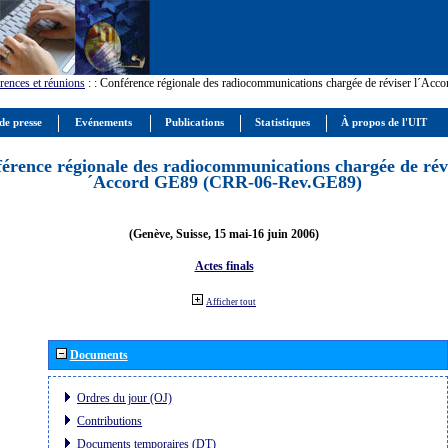
rences et réunions
:
: Conférence régionale des radiocommunications chargée de réviser l´Ac
de presse
Evénements
Publications
Statistiques
À propos de l'UIT
érence régionale des radiocommunications chargée de révi
´Accord GE89 (CRR-06-Rev.GE89)
(Genève, Suisse, 15 mai-16 juin 2006)
Actes finals
Afficher tout
Documents
Ordres du jour (OJ)
Contributions
Documents temporaires (DT)