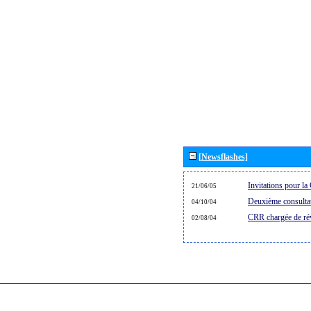
[Newsflashes]
Invitations pour 
21/06/05
Deuxième consultat
04/10/04
CRR chargée de rév
02/08/04