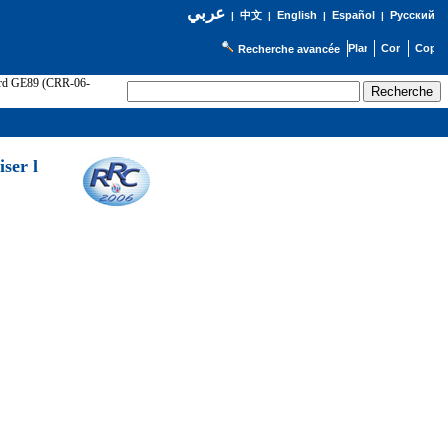
عربي
English
Español
Русский
|
中文
|
|
|
Recherche avancée
cord GE89 (CRR-06-
ser l