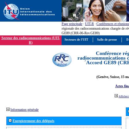
Page principale
:
UIT-R
:
Conférences et réunion
régionale des radiocommunications chargée de ré
GE89 (CRR-06-Rev.GE89)
Secteur des radiocommunications (UIT-
Secteurs de l'UIT
Salle de presse
E
R)
Conférence rég
radiocommunications ch
´Accord GE89 (CR
(Genève, Suisse, 15 ma
Actes fin
Afficher 
Information générale
Enregistrement des délégués