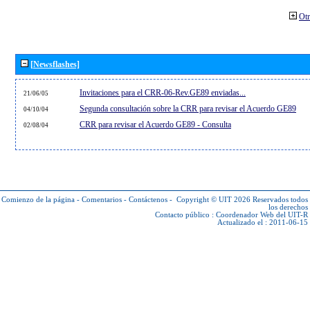
Otr
[Newsflashes]
Invitaciones para el CRR-06-Rev.GE89 enviadas...
21/06/05
Segunda consultación sobre la CRR para revisar el Acuerdo GE89
04/10/04
CRR para revisar el Acuerdo GE89 - Consulta
02/08/04
Comienzo de la página
-
Comentarios
-
Contáctenos
-
Copyright © UIT 2026
Reservados todos
los derechos
Contacto público :
Coordenador Web del UIT-R
Actualizado el : 2011-06-15