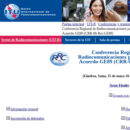
Pagína principal
:
UIT-R
:
Conferencias y reunio
Conferencia Regional de Radiocomunicaciones par
Acuerdo GE89 (CRR-06-Rev.GE89)
Sector de Radiocomunicaciones (UIT-R)
Sectores de la UIT
Sala de prensa
Conferencia Reg
Radiocomunicaciones pa
Acuerdo GE89 (CRR-
(Ginebra, Suiza, 15 de mayo-16 
Actas Finales
Expandir todo
Información general
Do
Inscripción de delegados
Pub
Act