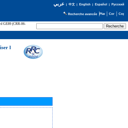
عربي
English
Español
Русский
|
中文
|
|
|
Recherche avancée
cord GE89 (CRR-06-
ser l