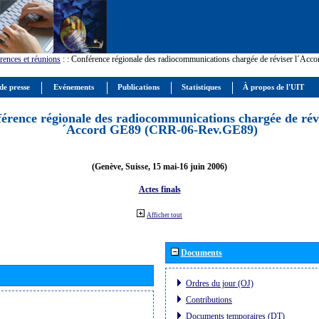
rences et réunions
:
: Conférence régionale des radiocommunications chargée de réviser l´Ac
de presse
Evénements
Publications
Statistiques
À propos de l'UIT
érence régionale des radiocommunications chargée de révi
´Accord GE89 (CRR-06-Rev.GE89)
(Genève, Suisse, 15 mai-16 juin 2006)
Actes finals
Afficher tout
Documents
Ordres du jour (OJ)
Contributions
Documents temporaires (DT)