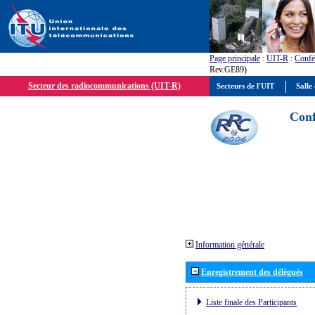
Page principale
:
UIT-R
:
Confé
Rev.GE89)
Secteur des radiocommunications (UIT-R)
Secteurs de l'UIT
Salle 
Conf
Information générale
Enregistrement des délégués
Liste finale des Participants