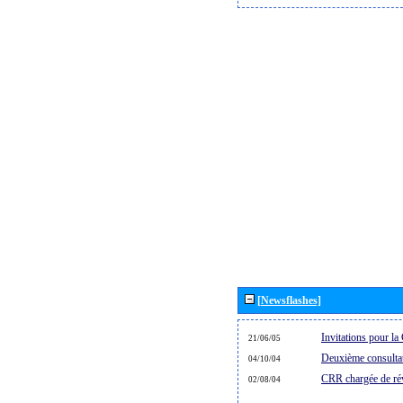
[Newsflashes]
Invitations pour 
21/06/05
Deuxième consultat
04/10/04
CRR chargée de rév
02/08/04