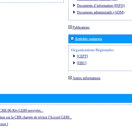
Documents d´information (INFO)
Documents administratifs (ADM)
Publications
Activités connexes
Organisations Régionales
[CEPT]
[EBU]
Autres informations
la CRR-06-Rév.GE89 envoyées...
ion sur la CRR chargée de réviser l'Accord GE89...
iser l