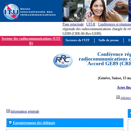
Page principale
:
UIT-R
:
Conférences et réunion
régionale des radiocommunications chargée de ré
GE89 (CRR-06-Rev.GE89)
Secteur des radiocommunications (UIT-
Secteurs de l'UIT
Salle de presse
E
R)
Conférence rég
radiocommunications ch
´Accord GE89 (CR
(Genève, Suisse, 15 ma
Actes fin
Afficher 
Information générale
Enregistrement des délégués