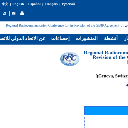
English
Español
Français
Русский
中文
|
|
|
|
: [Regional Radiocommunication Conference for the Revision of the GE89 Agreement
:
ات
ار
أنشطة
المنشورات
إحصاءات
عن الاتحاد الدولي للاتص
[Regional Radiocom
Revision of th
ة