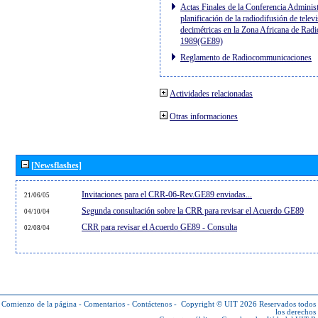
Actas Finales de la Conferencia Administ
planificación de la radiodifusión de telev
decimétricas en la Zona Africana de Radi
1989(GE89)
Reglamento de Radiocommunicaciones
Actividades relacionadas
Otras informaciones
[Newsflashes]
Invitaciones para el CRR-06-Rev.GE89 enviadas...
21/06/05
Segunda consultación sobre la CRR para revisar el Acuerdo GE89
04/10/04
CRR para revisar el Acuerdo GE89 - Consulta
02/08/04
Comienzo de la página
-
Comentarios
-
Contáctenos
-
Copyright © UIT 2026
Reservados todos
los derechos