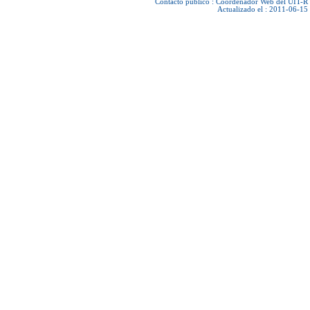
Contacto público :
Coordenador Web del UIT-R
Actualizado el : 2011-06-15