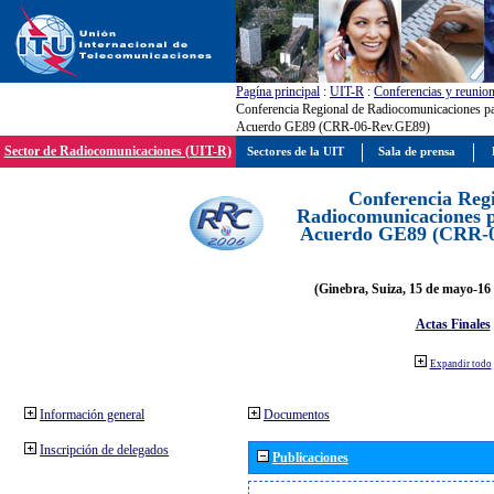
Pagína principal
:
UIT-R
:
Conferencias y reunio
Conferencia Regional de Radiocomunicaciones par
Acuerdo GE89 (CRR-06-Rev.GE89)
Sector de Radiocomunicaciones (UIT-R)
Sectores de la UIT
Sala de prensa
Conferencia Reg
Radiocomunicaciones pa
Acuerdo GE89 (CRR-
(Ginebra, Suiza, 15 de mayo-16 
Actas Finales
Expandir todo
Información general
Documentos
Inscripción de delegados
Publicaciones