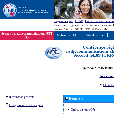
Page principale
:
UIT-R
:
Conférences et réunion
Conférence régionale des radiocommunications c
réviser l´Accord GE89 (CRR-06-Rev.GE89)
Secteur des radiocommunications (UIT-
Secteurs de l'UIT
Salle de presse
E
R)
Conférence régi
radiocommunications cha
´Accord GE89 (CRR
(Genève, Suisse, 15 mai
Actes final
Afficher to
Information générale
Documents
Enregistrement des délégués
Ordres du jour (OJ)