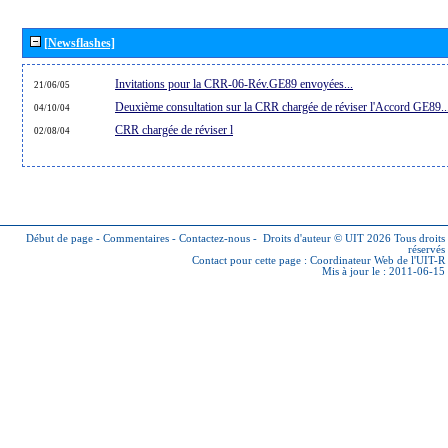
[Newsflashes]
Invitations pour la CRR-06-Rév.GE89 envoyées...
21/06/05
Deuxième consultation sur la CRR chargée de réviser l'Accord GE89..
04/10/04
CRR chargée de réviser l
02/08/04
Début de page
-
Commentaires
-
Contactez-nous
-
Droits d'auteur © UIT 2026
Tous droits
réservés
Contact pour cette page :
Coordinateur Web de l'UIT-R
Mis à jour le : 2011-06-15