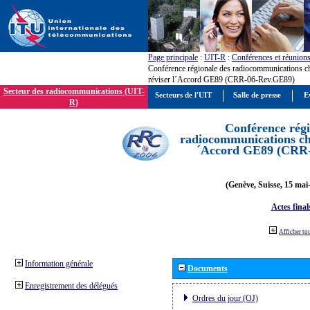
Page principale
:
UIT-R
:
Conférences et réunion
Conférence régionale des radiocommunications c
réviser l´Accord GE89 (CRR-06-Rev.GE89)
Secteur des radiocommunications (UIT-
Secteurs de l'UIT
Salle de presse
E
R)
Conférence régi
radiocommunications cha
´Accord GE89 (CRR
(Genève, Suisse, 15 mai
Actes final
Afficher to
Information générale
Documents
Enregistrement des délégués
Ordres du jour (OJ)