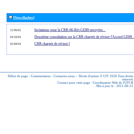
[Newsflashes]
Invitations pour la CRR-06-Rév.GE89 envoyées...
21/06/05
Deuxième consultation sur la CRR chargée de réviser l'Accord GE89..
04/10/04
CRR chargée de réviser l
02/08/04
Début de page
-
Commentaires
-
Contactez-nous
-
Droits d'auteur © UIT 2026
Tous droits
réservés
Contact pour cette page :
Coordinateur Web de l'UIT-R
Mis à jour le : 2011-06-15