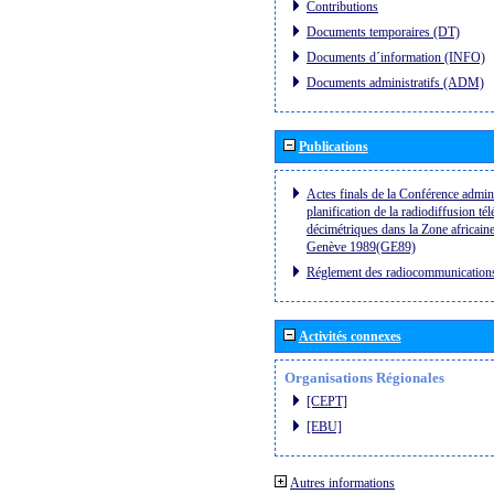
Contributions
Documents temporaires (DT)
Documents d´information (INFO)
Documents administratifs (ADM)
Publications
Actes finals de la Conférence admini
planification de la radiodiffusion té
décimétriques dans la Zone africaine
Genève 1989(GE89)
Réglement des radiocommunication
Activités connexes
Organisations Régionales
[CEPT]
[EBU]
Autres informations