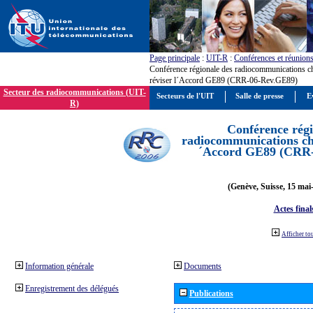
Page principale
:
UIT-R
:
Conférences et réunion
Conférence régionale des radiocommunications c
réviser l´Accord GE89 (CRR-06-Rev.GE89)
Secteur des radiocommunications (UIT-
Secteurs de l'UIT
Salle de presse
E
R)
Conférence régi
radiocommunications cha
´Accord GE89 (CRR
(Genève, Suisse, 15 mai
Actes final
Afficher to
Information générale
Documents
Enregistrement des délégués
Publications