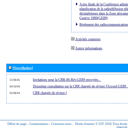
Actes finals de la Conférence admini
planification de la radiodiffusion té
décimétriques dans la Zone africaine
Genève 1989(GE89)
Réglement des radiocommunication
Activités connexes
Autres informations
[Newsflashes]
Invitations pour la CRR-06-Rév.GE89 envoyées...
21/06/05
Deuxième consultation sur la CRR chargée de réviser l'Accord GE89..
04/10/04
CRR chargée de réviser l
02/08/04
Début de page
-
Commentaires
-
Contactez-nous
-
Droits d'auteur © UIT 2026
Tous droits
réservés