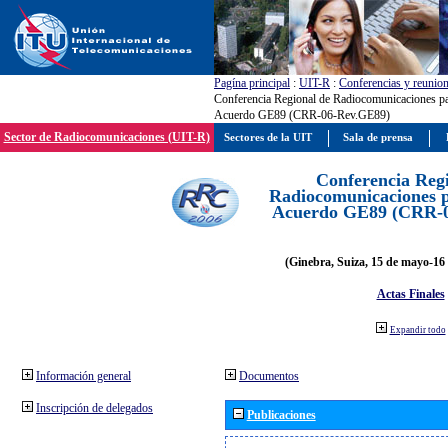
Pagína principal
:
UIT-R
:
Conferencias y reunio
Conferencia Regional de Radiocomunicaciones par
Acuerdo GE89 (CRR-06-Rev.GE89)
Sector de Radiocomunicaciones (UIT-R)
Sectores de la UIT
Sala de prensa
Conferencia Reg
Radiocomunicaciones pa
Acuerdo GE89 (CRR-
(Ginebra, Suiza, 15 de mayo-16 
Actas Finales
Expandir todo
Información general
Documentos
Inscripción de delegados
Publicaciones