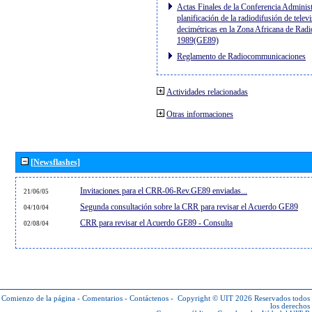
Actas Finales de la Conferencia Administ
planificación de la radiodifusión de telev
decimétricas en la Zona Africana de Radi
1989(GE89)
Reglamento de Radiocommunicaciones
Actividades relacionadas
Otras informaciones
[Newsflashes]
Invitaciones para el CRR-06-Rev.GE89 enviadas...
21/06/05
Segunda consultación sobre la CRR para revisar el Acuerdo GE89
04/10/04
CRR para revisar el Acuerdo GE89 - Consulta
02/08/04
Comienzo de la página
-
Comentarios
-
Contáctenos
-
Copyright © UIT 2026
Reservados todos
los derechos