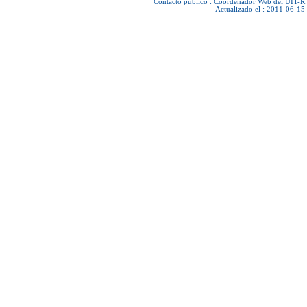
Contacto público :
Coordenador Web del UIT-R
Actualizado el : 2011-06-15