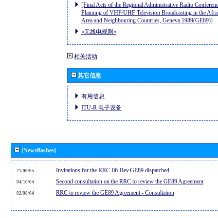
[Final Acts of the Regional Administrative Radio Conferenc
Planning of VHF/UHF Television Broadcasting in the Afri
Area and Neighbouring Countries, Geneva 1989(GE89)]
«无线电规则»
相关活动
其它信息
有用信息
ITU-R 电子设备
[Newsflashes]
Invitations for the RRC-06-Rev.GE89 dispatched...
21/06/05
Second consultation on the RRC to review the GE89 Agreement
04/10/04
RRC to review the GE89 Agreement - Consultation
02/08/04