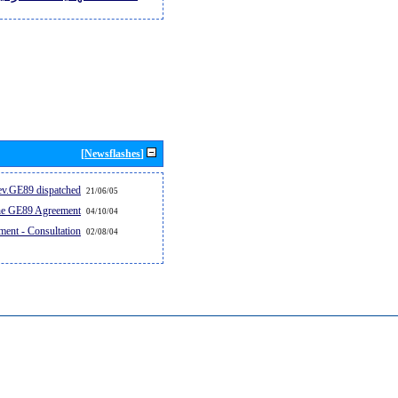
[Newsflashes]
v.GE89 dispatched...
21/06/05
the GE89 Agreement
04/10/04
ent - Consultation
02/08/04