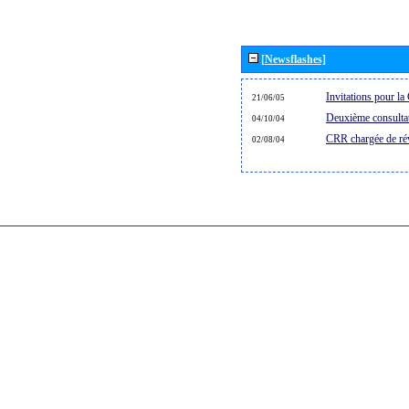
[Newsflashes]
Invitations pour 
21/06/05
Deuxième consultat
04/10/04
CRR chargée de rév
02/08/04