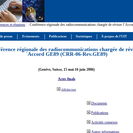
rences et réunions
:
: Conférence régionale des radiocommunications chargée de réviser l´Ac
de presse
Evénements
Publications
Statistiques
À propos de l'UIT
érence régionale des radiocommunications chargée de révi
´Accord GE89 (CRR-06-Rev.GE89)
(Genève, Suisse, 15 mai-16 juin 2006)
Actes finals
Afficher tout
Documents
Publications
Activités connexes
Autres informations