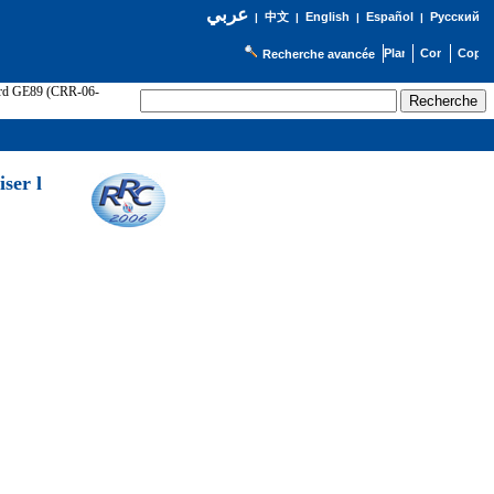
عربي
English
Español
Русский
|
中文
|
|
|
Recherche avancée
cord GE89 (CRR-06-
ser l