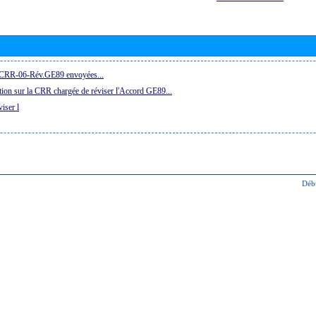
la CRR-06-Rév.GE89 envoyées...
ion sur la CRR chargée de réviser l'Accord GE89...
iser l
Déb