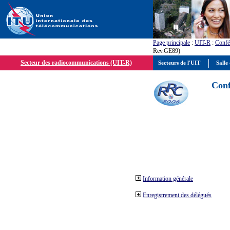
Page principale
:
UIT-R
:
Confé
Rev.GE89)
Secteur des radiocommunications (UIT-R)
Secteurs de l'UIT
Salle 
Conf
Information générale
Enregistrement des délégués