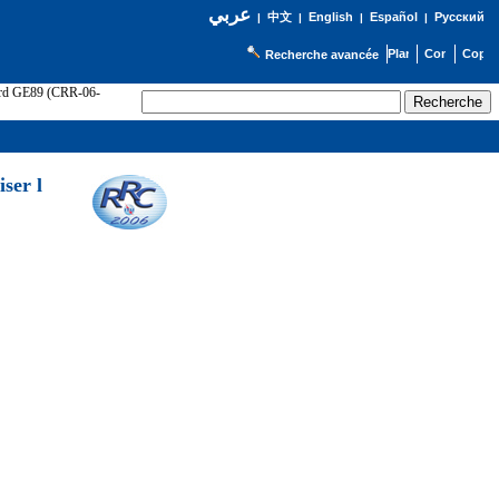
عربي
English
Español
Русский
|
中文
|
|
|
Recherche avancée
cord GE89 (CRR-06-
ser l