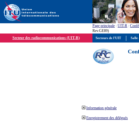
Page principale
:
UIT-R
:
Confé
Rev.GE89)
Secteur des radiocommunications (UIT-R)
Secteurs de l'UIT
Salle 
Conf
Information générale
Enregistrement des délégués