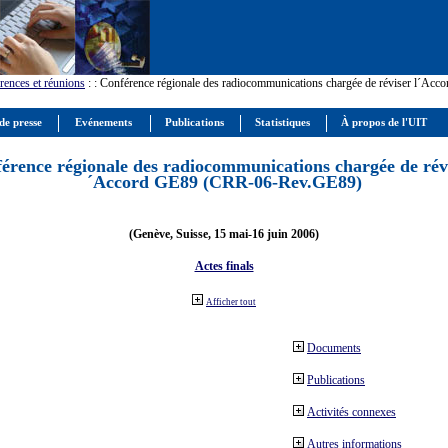
rences et réunions
:
: Conférence régionale des radiocommunications chargée de réviser l´Ac
de presse
Evénements
Publications
Statistiques
À propos de l'UIT
érence régionale des radiocommunications chargée de révi
´Accord GE89 (CRR-06-Rev.GE89)
(Genève, Suisse, 15 mai-16 juin 2006)
Actes finals
Afficher tout
Documents
Publications
Activités connexes
Autres informations