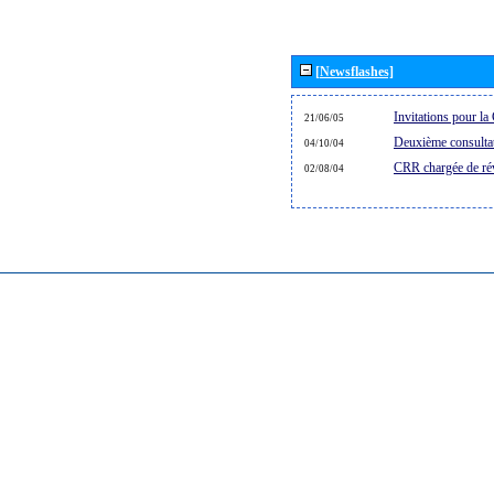
[Newsflashes]
Invitations pour 
21/06/05
Deuxième consultat
04/10/04
CRR chargée de rév
02/08/04