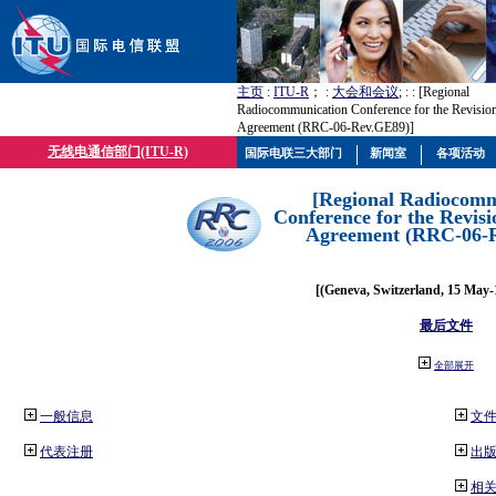
主页
:
ITU-R
； :
大会和会议
; :
: [Regional
Radiocommunication Conference for the Revisio
Agreement (RRC-06-Rev.GE89)]
无线电通信部门(ITU-R)
国际电联三大部门
新闻室
各项活动
[Regional Radiocomm
Conference for the Revisi
Agreement (RRC-06-
[(Geneva, Switzerland, 15 May-
最后文件
全部展开
一般信息
文
代表注册
出
相