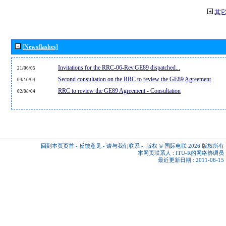
其
[Newsflashes]
Invitations for the RRC-06-Rev.GE89 dispatched...
21/06/05
Second consultation on the RRC to review the GE89 Agreement
04/10/04
RRC to review the GE89 Agreement - Consultation
02/08/04
回到本页页首
-
反馈意见
-
请与我们联系
-
版权 © 国际电联 2026
版权所有
本网页联系人 :
ITU-R的网络协调员
最近更新日期 : 2011-06-15