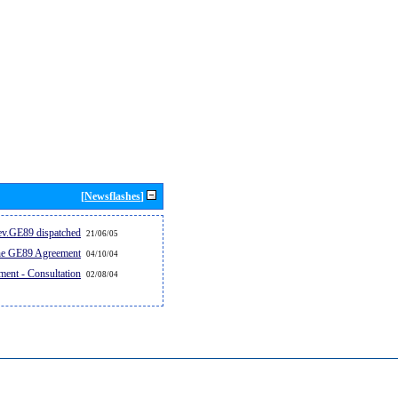
[Newsflashes]
v.GE89 dispatched...
21/06/05
the GE89 Agreement
04/10/04
ent - Consultation
02/08/04