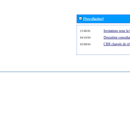
[Newsflashes]
Invitations pour 
21/06/05
Deuxième consultat
04/10/04
CRR chargée de rév
02/08/04