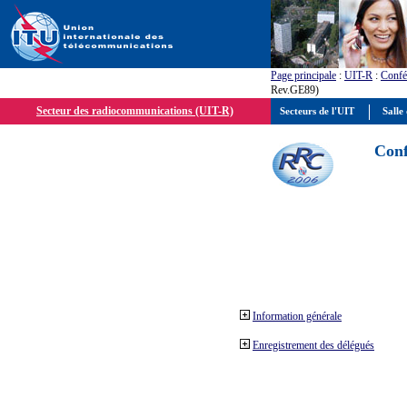
Page principale
:
UIT-R
:
Confé
Rev.GE89)
Secteur des radiocommunications (UIT-R)
Secteurs de l'UIT
Salle 
Conf
Information générale
Enregistrement des délégués