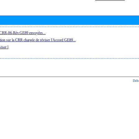
la CRR-06-Rév.GE89 envoyées...
ion sur la CRR chargée de réviser l'Accord GE89...
iser l
Déb