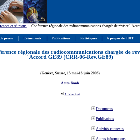
rences et réunions
:
: Conférence régionale des radiocommunications chargée de réviser l´Ac
de presse
Evénements
Publications
Statistiques
À propos de l'UIT
érence régionale des radiocommunications chargée de révi
´Accord GE89 (CRR-06-Rev.GE89)
(Genève, Suisse, 15 mai-16 juin 2006)
Actes finals
Afficher tout
Documents
Publications
Activités connexes
Autres informations