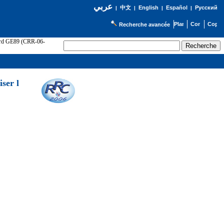
عربي
English
Español
Русский
|
中文
|
|
|
Recherche avancée
cord GE89 (CRR-06-
ser l