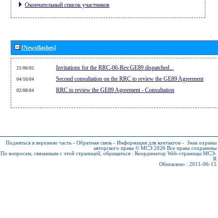
Окончательный список участников
[Newsflashes]
Invitations for the RRC-06-Rev.GE89 dispatched...
21/06/05
Second consultation on the RRC to review the GE89 Agreement
04/10/04
RRC to review the GE89 Agreement - Consultation
02/08/04
Подняться в верхнюю часть
-
Обратная связь
-
Информация для контактов
-
Знак охраны
авторского права © МСЭ 2026
Все права сохранены
По вопросам, связанным с этой страницей, обращаться :
Координатор Web-страницы МСЭ-
R
Обновлено : 2011-06-15