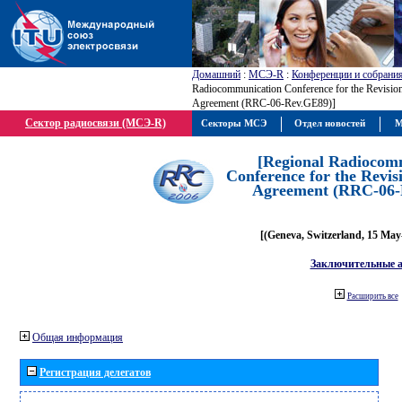
Домашний
:
МСЭ-R
:
Конференции и собрани
Radiocommunication Conference for the Revisio
Agreement (RRC-06-Rev.GE89)]
Сектор радиосвязи (МСЭ-R)
Секторы МСЭ
Отдел новостей
М
[Regional Radiocom
Conference for the Revis
Agreement (RRC-06-
[(Geneva, Switzerland, 15 May
Заключительные 
Расширить все
Общая информация
Регистрация делегатов