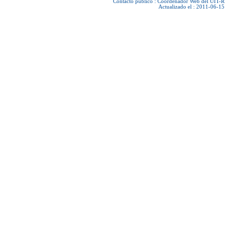
Contacto público :
Coordenador Web del UIT-R
Actualizado el : 2011-06-15