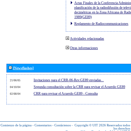
Actas Finales de la Conferencia Administ
planificación de la radiodifusión de telev
decimétricas en la Zona Africana de Radi
1989(GE89)
Reglamento de Radiocommunicaciones
Actividades relacionadas
Otras informaciones
[Newsflashes]
Invitaciones para el CRR-06-Rev.GE89 enviadas...
21/06/05
Segunda consultación sobre la CRR para revisar el Acuerdo GE89
04/10/04
CRR para revisar el Acuerdo GE89 - Consulta
02/08/04
Comienzo de la página
-
Comentarios
-
Contáctenos
-
Copyright © UIT 2026
Reservados todos
los derechos