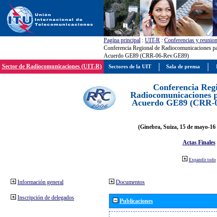
Pagína principal
:
UIT-R
:
Conferencias y reunio
Conferencia Regional de Radiocomunicaciones par
Acuerdo GE89 (CRR-06-Rev.GE89)
Sector de Radiocomunicaciones (UIT-R)
Sectores de la UIT
Sala de prensa
Conferencia Reg
Radiocomunicaciones pa
Acuerdo GE89 (CRR-
(Ginebra, Suiza, 15 de mayo-16 
Actas Finales
Expandir todo
Información general
Documentos
Inscripción de delegados
Publicaciones