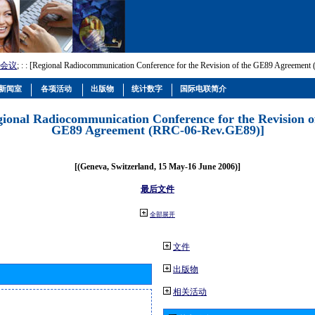
会议
; :
: [Regional Radiocommunication Conference for the Revision of the GE89 Agreemen
新闻室
各项活动
出版物
统计数字
国际电联简介
gional Radiocommunication Conference for the Revision o
GE89 Agreement (RRC-06-Rev.GE89)]
[(Geneva, Switzerland, 15 May-16 June 2006)]
最后文件
全部展开
文件
出版物
相关活动