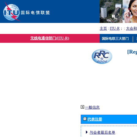
主页
:
ITU-R
； :
大会和
无线电通信部门(ITU-R)
国际电联三大部门
[Re
一般信息
代表注册
与会者最后名单