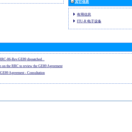
其它信息
有用信息
ITU-R 电子设备
e RRC-06-Rev.GE89 dispatched...
on on the RRC to review the GE89 Agreement
 GE89 Agreement - Consultation