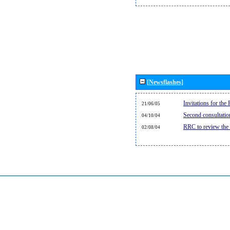
[Newsflashes]
Invitations for th
21/06/05
Second consultati
04/10/04
RRC to review the
02/08/04