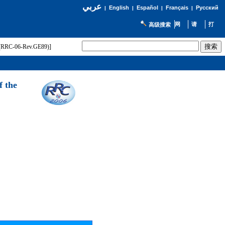
عربي
English
Español
Français
Русский
|
|
|
|
高级搜索
t (RRC-06-Rev.GE89)]
f the