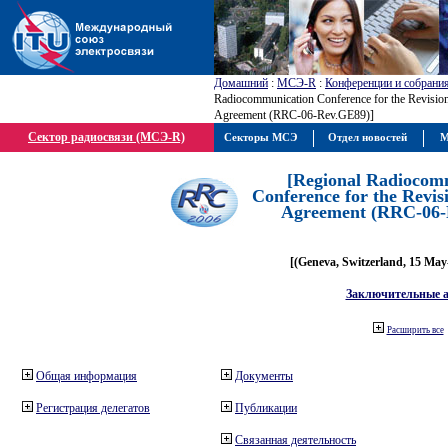
Домашний
:
МСЭ-R
:
Конференции и собрани
Radiocommunication Conference for the Revisio
Agreement (RRC-06-Rev.GE89)]
Сектор радиосвязи (МСЭ-R)
Секторы МСЭ
Отдел новостей
М
[Regional Radiocom
Conference for the Revis
Agreement (RRC-06-
[(Geneva, Switzerland, 15 May
Заключительные 
Расширить все
Общая информация
Документы
Регистрация делегатов
Публикации
Связанная деятельность