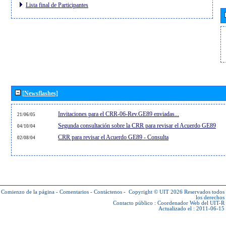
Lista final de Participantes
[Newsflashes]
Invitaciones para el CRR-06-Rev.GE89 enviadas...
21/06/05
Segunda consultación sobre la CRR para revisar el Acuerdo GE89
04/10/04
CRR para revisar el Acuerdo GE89 - Consulta
02/08/04
Comienzo de la página
-
Comentarios
-
Contáctenos
-
Copyright © UIT 2026
Reservados todos
los derechos
Contacto público :
Coordenador Web del UIT-R
Actualizado el : 2011-06-15