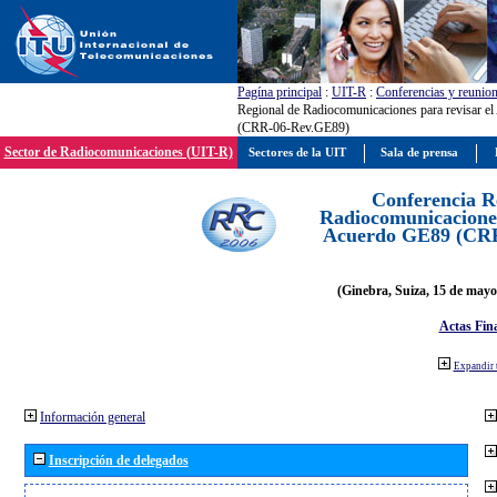
Pagína principal
:
UIT-R
:
Conferencias y reunio
Regional de Radiocomunicaciones para revisar e
(CRR-06-Rev.GE89)
Sector de Radiocomunicaciones (UIT-R)
Sectores de la UIT
Sala de prensa
Conferencia R
Radiocomunicaciones
Acuerdo GE89 (CR
(Ginebra, Suiza, 15 de mayo
Actas Fina
Expandir 
Información general
Inscripción de delegados