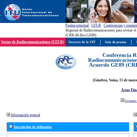
Pagína principal
:
UIT-R
:
Conferencias y reunio
Regional de Radiocomunicaciones para revisar e
(CRR-06-Rev.GE89)
Sector de Radiocomunicaciones (UIT-R)
Sectores de la UIT
Sala de prensa
Conferencia R
Radiocomunicaciones
Acuerdo GE89 (CR
(Ginebra, Suiza, 15 de mayo
Actas Fina
Expandir 
Información general
Inscripción de delegados