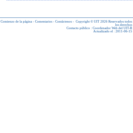
Comienzo de la página
-
Comentarios
-
Contáctenos
-
Copyright © UIT 2026
Reservados todos
los derechos
Contacto público :
Coordenador Web del UIT-R
Actualizado el : 2011-06-15