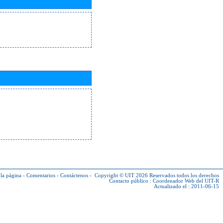
la página
-
Comentarios
-
Contáctenos
-
Copyright © UIT 2026
Reservados todos los derechos
Contacto público :
Coordenador Web del UIT-R
Actualizado el : 2011-06-15