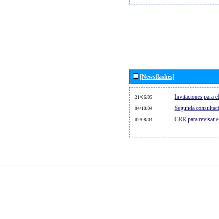
[Newsflashes]
Invitaciones para 
21/06/05
Segunda consultaci
04/10/04
CRR para revisar 
02/08/04