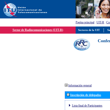
Pagína principal
:
UIT-R
:
Con
Sector de Radiocomunicaciones (UIT-R)
Sectores de la UIT
Sa
Confer
Información general
Inscripción de delegados
Lista final de Participantes