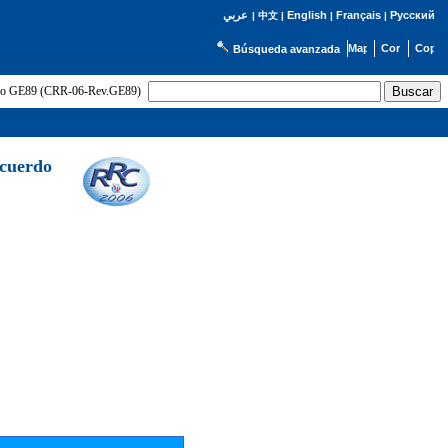
English
Français
Русский
عربي
|
中文
|
|
|
Búsqueda avanzada
uerdo GE89 (CRR-06-Rev.GE89)
Acuerdo