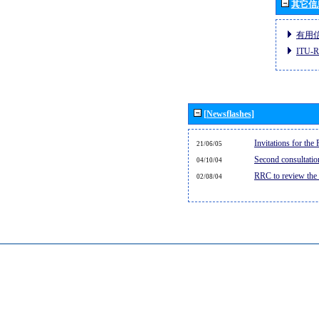
其它信
有用
ITU
[Newsflashes]
Invitations for th
21/06/05
Second consultati
04/10/04
RRC to review the
02/08/04