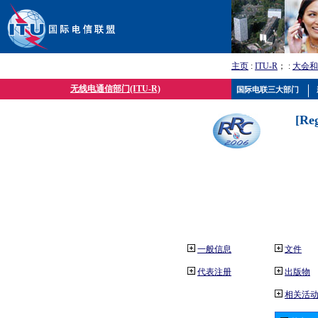
主页
:
ITU-R
； :
大会和
无线电通信部门(ITU-R)
国际电联三大部门
[Re
一般信息
文件
代表注册
出版物
相关活