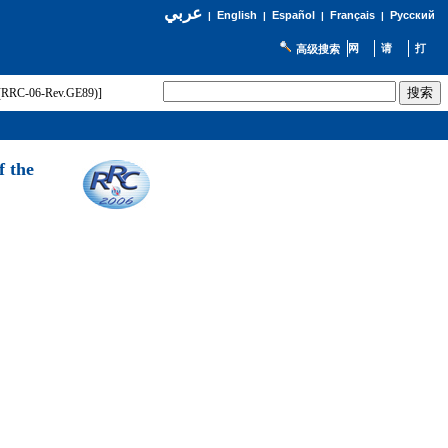
عربي
English
Español
Français
Русский
|
|
|
|
高级搜索
t (RRC-06-Rev.GE89)]
f the