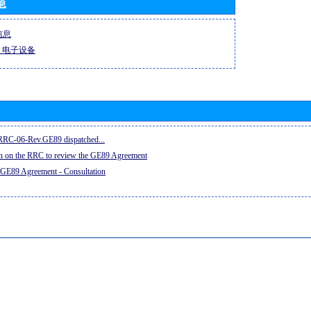
息
信息
-R 电子设备
e RRC-06-Rev.GE89 dispatched...
on on the RRC to review the GE89 Agreement
 GE89 Agreement - Consultation