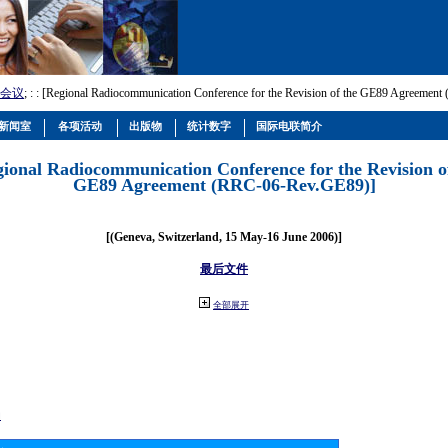
会议
; :
: [Regional Radiocommunication Conference for the Revision of the GE89 Agreemen
新闻室
各项活动
出版物
统计数字
国际电联简介
gional Radiocommunication Conference for the Revision o
GE89 Agreement (RRC-06-Rev.GE89)]
[(Geneva, Switzerland, 15 May-16 June 2006)]
最后文件
全部展开
动