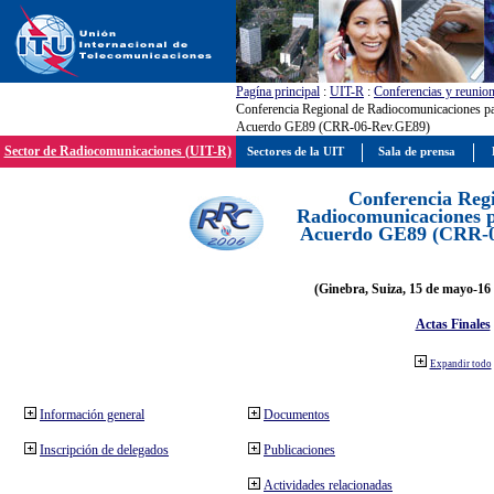
Pagína principal
:
UIT-R
:
Conferencias y reunio
Conferencia Regional de Radiocomunicaciones par
Acuerdo GE89 (CRR-06-Rev.GE89)
Sector de Radiocomunicaciones (UIT-R)
Sectores de la UIT
Sala de prensa
Conferencia Reg
Radiocomunicaciones pa
Acuerdo GE89 (CRR-
(Ginebra, Suiza, 15 de mayo-16 
Actas Finales
Expandir todo
Información general
Documentos
Inscripción de delegados
Publicaciones
Actividades relacionadas