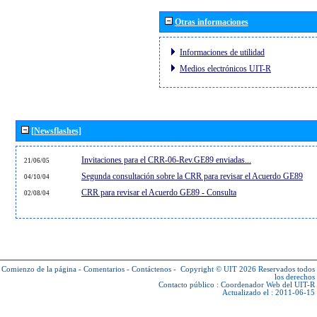
Otras informaciones
Informaciones de utilidad
Medios electrónicos UIT-R
[Newsflashes]
Invitaciones para el CRR-06-Rev.GE89 enviadas...
21/06/05
Segunda consultación sobre la CRR para revisar el Acuerdo GE89
04/10/04
CRR para revisar el Acuerdo GE89 - Consulta
02/08/04
Comienzo de la página
-
Comentarios
-
Contáctenos
-
Copyright © UIT 2026
Reservados todos
los derechos
Contacto público :
Coordenador Web del UIT-R
Actualizado el : 2011-06-15