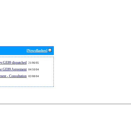
[Newsflashes]
v.GE89 dispatched...
21/06/05
the GE89 Agreement
04/10/04
ent - Consultation
02/08/04