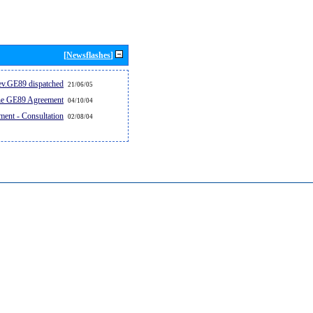
[Newsflashes]
v.GE89 dispatched...
21/06/05
the GE89 Agreement
04/10/04
ent - Consultation
02/08/04