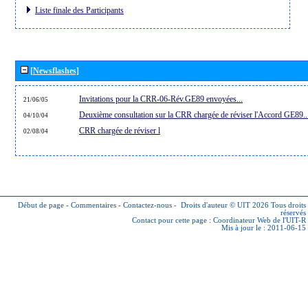
Liste finale des Participants
[Newsflashes]
Invitations pour la CRR-06-Rév.GE89 envoyées...
21/06/05
Deuxième consultation sur la CRR chargée de réviser l'Accord GE89..
04/10/04
CRR chargée de réviser l
02/08/04
Début de page
-
Commentaires
-
Contactez-nous
-
Droits d'auteur © UIT 2026
Tous droits
réservés
Contact pour cette page :
Coordinateur Web de l'UIT-R
Mis à jour le : 2011-06-15