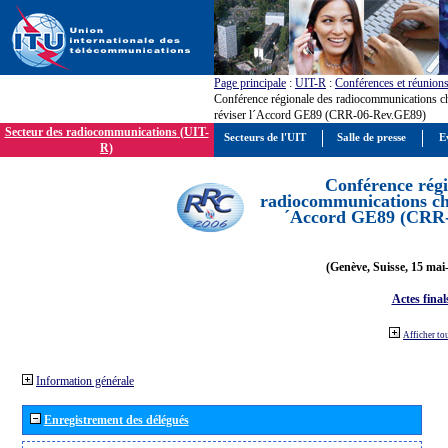
Page principale
:
UIT-R
:
Conférences et réunion
Conférence régionale des radiocommunications c
réviser l´Accord GE89 (CRR-06-Rev.GE89)
Secteur des radiocommunications (UIT-
Secteurs de l'UIT
Salle de presse
E
R)
Conférence régi
radiocommunications cha
´Accord GE89 (CRR
(Genève, Suisse, 15 mai
Actes final
Afficher to
Information générale
Enregistrement des délégués