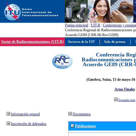
Pagína principal
:
UIT-R
:
Conferencias y reunio
Conferencia Regional de Radiocomunicaciones par
Acuerdo GE89 (CRR-06-Rev.GE89)
Sector de Radiocomunicaciones (UIT-R)
Sectores de la UIT
Sala de prensa
Conferencia Reg
Radiocomunicaciones pa
Acuerdo GE89 (CRR-
(Ginebra, Suiza, 15 de mayo-16 
Actas Finales
Expandir todo
Información general
Documentos
Inscripción de delegados
Publicaciones