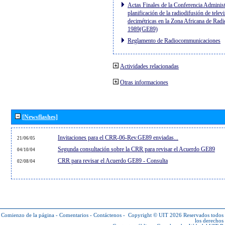
Actas Finales de la Conferencia Administ
planificación de la radiodifusión de telev
decimétricas en la Zona Africana de Radi
1989(GE89)
Reglamento de Radiocommunicaciones
Actividades relacionadas
Otras informaciones
[Newsflashes]
Invitaciones para el CRR-06-Rev.GE89 enviadas...
21/06/05
Segunda consultación sobre la CRR para revisar el Acuerdo GE89
04/10/04
CRR para revisar el Acuerdo GE89 - Consulta
02/08/04
Comienzo de la página
-
Comentarios
-
Contáctenos
-
Copyright © UIT 2026
Reservados todos
los derechos