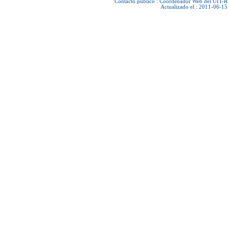
Contacto público :
Coordenador Web del UIT-R
Actualizado el : 2011-06-15