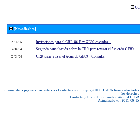
Otr
[Newsflashes]
Invitaciones para el CRR-06-Rev.GE89 enviadas...
21/06/05
Segunda consultación sobre la CRR para revisar el Acuerdo GE89
04/10/04
CRR para revisar el Acuerdo GE89 - Consulta
02/08/04
Comienzo de la página
-
Comentarios
-
Contáctenos
-
Copyright © UIT 2026
Reservados todos
los derechos
Contacto público :
Coordenador Web del UIT-R
Actualizado el : 2011-06-15