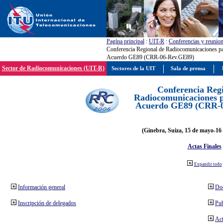
Pagína principal
:
UIT-R
:
Conferencias y reunio
Conferencia Regional de Radiocomunicaciones par
Acuerdo GE89 (CRR-06-Rev.GE89)
Sector de Radiocomunicaciones (UIT-R)
Sectores de la UIT
Sala de prensa
Conferencia Reg
Radiocomunicaciones pa
Acuerdo GE89 (CRR-
(Ginebra, Suiza, 15 de mayo-16 
Actas Finales
Expandir todo
Información general
Do
Inscripción de delegados
Pub
Act