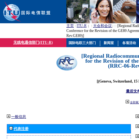
主页
:
ITU-R
； :
大会和会议
; :
: [Regional Ra
Conference for the Revision of the GE89 Agree
Rev.GE89)]
无线电通信部门(ITU-R)
国际电联三大部门
新闻室
各项活动
[Regional Radiocommun
for the Revision of t
(RRC-06-Re
[(Geneva, Switzerland, 15
最后文
全部展
一般信息
代表注册