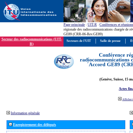
Page principale
:
UIT-R
:
Conférences et réunion
régionale des radiocommunications chargée de ré
GE89 (CRR-06-Rev.GE89)
Secteur des radiocommunications (UIT-
Secteurs de l'UIT
Salle de presse
E
R)
Conférence rég
radiocommunications ch
´Accord GE89 (CR
(Genève, Suisse, 15 ma
Actes fin
Afficher 
Information générale
Enregistrement des délégués