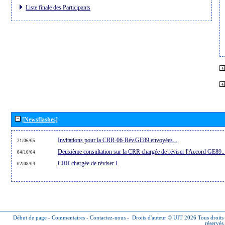
Liste finale des Participants
[Newsflashes]
Invitations pour la CRR-06-Rév.GE89 envoyées...
21/06/05
Deuxième consultation sur la CRR chargée de réviser l'Accord GE89..
04/10/04
CRR chargée de réviser l
02/08/04
Début de page
-
Commentaires
-
Contactez-nous
-
Droits d'auteur © UIT 2026
Tous droits
réservés