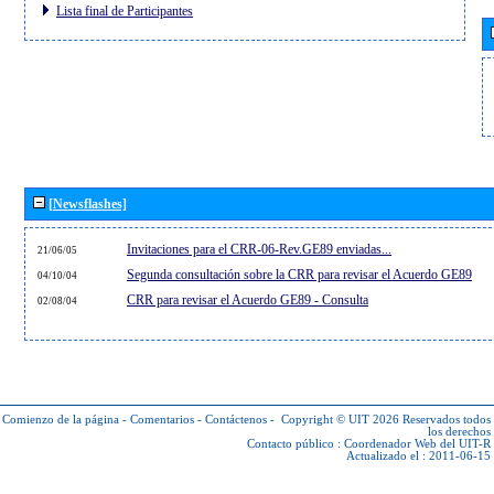
Lista final de Participantes
[Newsflashes]
Invitaciones para el CRR-06-Rev.GE89 enviadas...
21/06/05
Segunda consultación sobre la CRR para revisar el Acuerdo GE89
04/10/04
CRR para revisar el Acuerdo GE89 - Consulta
02/08/04
Comienzo de la página
-
Comentarios
-
Contáctenos
-
Copyright © UIT 2026
Reservados todos
los derechos
Contacto público :
Coordenador Web del UIT-R
Actualizado el : 2011-06-15