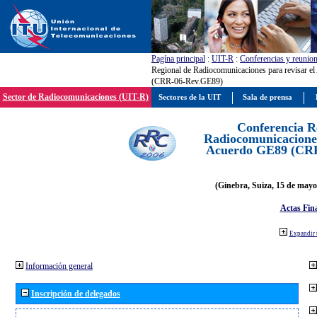
Pagína principal
:
UIT-R
:
Conferencias y reunio
Regional de Radiocomunicaciones para revisar e
(CRR-06-Rev.GE89)
Sector de Radiocomunicaciones (UIT-R)
Sectores de la UIT
Sala de prensa
Conferencia R
Radiocomunicaciones
Acuerdo GE89 (CR
(Ginebra, Suiza, 15 de mayo
Actas Fina
Expandir 
Información general
Inscripción de delegados