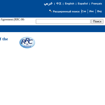
عربي
English
Español
Français
|
中文
|
|
|
Расширенный поиск
89 Agreement (RRC-06-
Э
f the