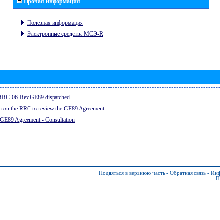
Прочая информация
Полезная информация
Электронные средства МСЭ-R
e RRC-06-Rev.GE89 dispatched...
on on the RRC to review the GE89 Agreement
 GE89 Agreement - Consultation
Подняться в верхнюю часть
-
Обратная связь
-
Инф
П