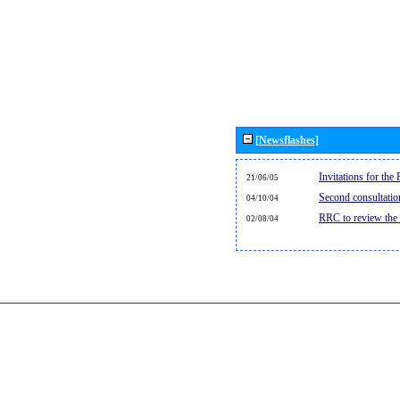
[Newsflashes]
Invitations for th
21/06/05
Second consultati
04/10/04
RRC to review the
02/08/04