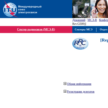
Домашний
:
МСЭ-R
:
Конфер
Rev.GE89)]
Сектор радиосвязи (МСЭ-R)
Секторы МСЭ
Отдел 
[Re
Общая информация
Регистрация делегатов