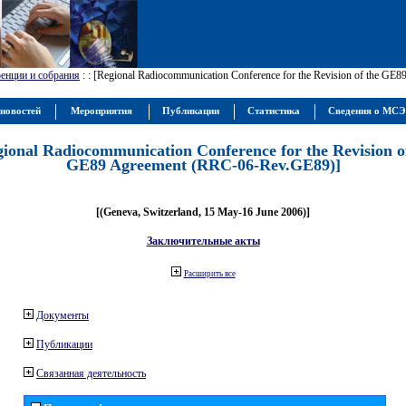
енции и собрания
:
: [Regional Radiocommunication Conference for the Revision of the GE
новостей
Мероприятия
Публикации
Статистика
Сведения о МС
gional Radiocommunication Conference for the Revision o
GE89 Agreement (RRC-06-Rev.GE89)]
[(Geneva, Switzerland, 15 May-16 June 2006)]
Заключительные акты
Расширить все
Документы
Публикации
Связанная деятельность