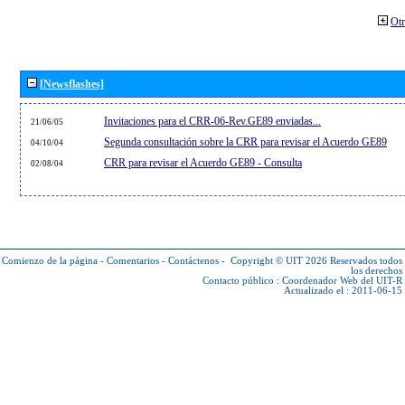
Otr
[Newsflashes]
Invitaciones para el CRR-06-Rev.GE89 enviadas...
21/06/05
Segunda consultación sobre la CRR para revisar el Acuerdo GE89
04/10/04
CRR para revisar el Acuerdo GE89 - Consulta
02/08/04
Comienzo de la página
-
Comentarios
-
Contáctenos
-
Copyright © UIT 2026
Reservados todos
los derechos
Contacto público :
Coordenador Web del UIT-R
Actualizado el : 2011-06-15