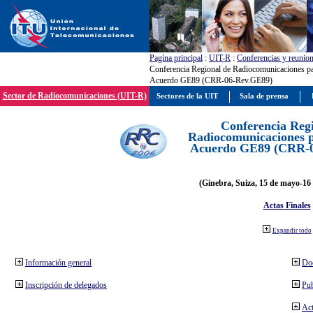
Pagína principal
:
UIT-R
:
Conferencias y reunio
Conferencia Regional de Radiocomunicaciones par
Acuerdo GE89 (CRR-06-Rev.GE89)
Sector de Radiocomunicaciones (UIT-R)
Sectores de la UIT
Sala de prensa
Conferencia Reg
Radiocomunicaciones pa
Acuerdo GE89 (CRR-
(Ginebra, Suiza, 15 de mayo-16 
Actas Finales
Expandir todo
Información general
Do
Inscripción de delegados
Pub
Act