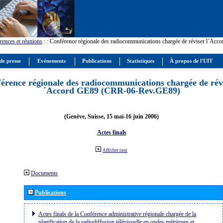
rences et réunions
:
: Conférence régionale des radiocommunications chargée de réviser l´Ac
de presse
Evénements
Publications
Statistiques
À propos de l'UIT
érence régionale des radiocommunications chargée de révi
´Accord GE89 (CRR-06-Rev.GE89)
(Genève, Suisse, 15 mai-16 juin 2006)
Actes finals
Afficher tout
Documents
Publications
Actes finals de la Conférence administrative régionale chargée de la
planification de la radiodiffusion télévisuelle en ondes métriques et