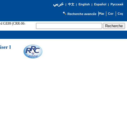
عربي
English
Español
Русский
|
中文
|
|
|
Recherche avancée
cord GE89 (CRR-06-
ser l