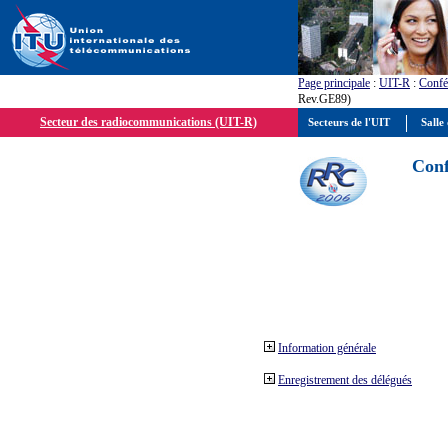
Page principale
:
UIT-R
:
Confé
Rev.GE89)
Secteur des radiocommunications (UIT-R)
Secteurs de l'UIT
Salle 
Conf
Information générale
Enregistrement des délégués