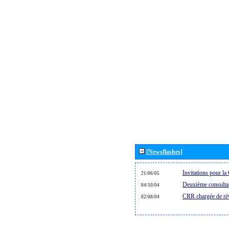
[Newsflashes]
Invitations pour 
21/06/05
Deuxième consultat
04/10/04
CRR chargée de rév
02/08/04