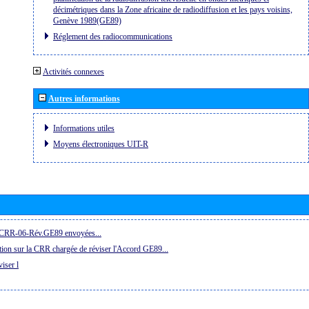
décimétriques dans la Zone africaine de radiodiffusion et les pays voisins,
Genève 1989(GE89)
Réglement des radiocommunications
Activités connexes
Autres informations
Informations utiles
Moyens électroniques UIT-R
la CRR-06-Rév.GE89 envoyées...
ion sur la CRR chargée de réviser l'Accord GE89...
iser l