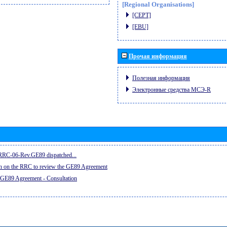
[Regional Organisations]
[CEPT]
[EBU]
Прочая информация
Полезная информация
Электронные средства МСЭ-R
e RRC-06-Rev.GE89 dispatched...
on on the RRC to review the GE89 Agreement
 GE89 Agreement - Consultation