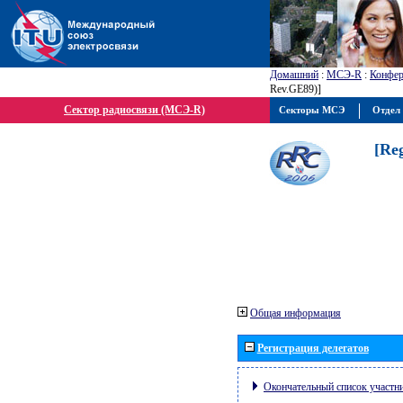
Домашний
:
МСЭ-R
:
Конфер
Rev.GE89)]
Сектор радиосвязи (МСЭ-R)
Секторы МСЭ
Отдел 
[Re
Общая информация
Регистрация делегатов
Окончательный список участн