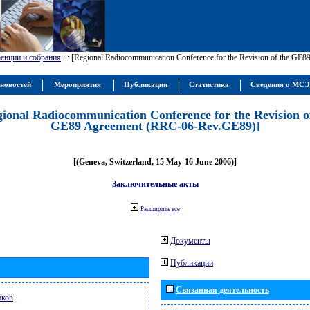
енции и собрания
:
: [Regional Radiocommunication Conference for the Revision of the GE
новостей
Мероприятия
Публикации
Статистика
Сведения о МС
gional Radiocommunication Conference for the Revision o
GE89 Agreement (RRC-06-Rev.GE89)]
[(Geneva, Switzerland, 15 May-16 June 2006)]
Заключительные акты
Расширить все
Документы
Публикации
Связанная деятельность
иков