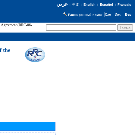
عربي
English
Español
Français
|
中文
|
|
|
Расширенный поиск
89 Agreement (RRC-06-
Э
f the