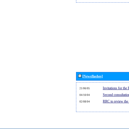
[Newsflashes]
Invitations for th
21/06/05
Second consultati
04/10/04
RRC to review the
02/08/04