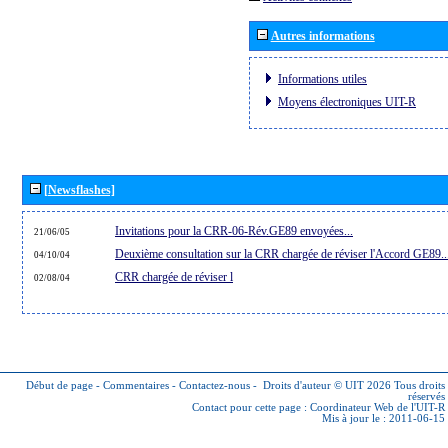
Autres informations
Informations utiles
Moyens électroniques UIT-R
[Newsflashes]
Invitations pour la CRR-06-Rév.GE89 envoyées...
21/06/05
Deuxième consultation sur la CRR chargée de réviser l'Accord GE89..
04/10/04
CRR chargée de réviser l
02/08/04
Début de page
-
Commentaires
-
Contactez-nous
-
Droits d'auteur © UIT 2026
Tous droits
réservés
Contact pour cette page :
Coordinateur Web de l'UIT-R
Mis à jour le : 2011-06-15