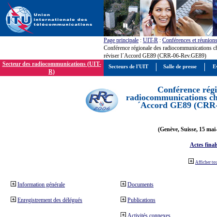
Page principale
:
UIT-R
:
Conférences et réunion
Conférence régionale des radiocommunications c
réviser l´Accord GE89 (CRR-06-Rev.GE89)
Secteur des radiocommunications (UIT-
Secteurs de l'UIT
Salle de presse
E
R)
Conférence régi
radiocommunications cha
´Accord GE89 (CRR
(Genève, Suisse, 15 mai
Actes final
Afficher to
Information générale
Documents
Enregistrement des délégués
Publications
Activités connexes