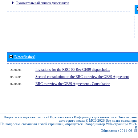
Окончательный список участников
[Newsflashes]
Invitations for the RRC-06-Rev.GE89 dispatched...
21/06/05
Second consultation on the RRC to review the GE89 Agreement
04/10/04
RRC to review the GE89 Agreement - Consultation
02/08/04
Подняться в верхнюю часть
-
Обратная связь
-
Информация для контактов
-
Знак охраны
авторского права © МСЭ 2026
Все права сохранены
По вопросам, связанным с этой страницей, обращаться :
Координатор Web-страницы МСЭ-
R
Обновлено : 2011-06-15