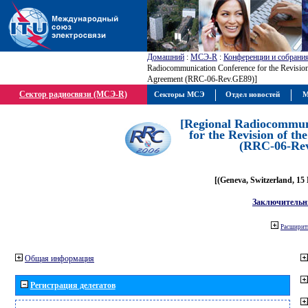
Домашний
:
МСЭ-R
:
Конференции и собрани
Radiocommunication Conference for the Revisio
Agreement (RRC-06-Rev.GE89)]
Сектор радиосвязи (МСЭ-R)
Секторы МСЭ
Отдел новостей
М
[Regional Radiocommun
for the Revision of t
(RRC-06-Re
[(Geneva, Switzerland, 15
Заключительн
Расширить
Общая информация
Регистрация делегатов