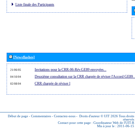
Liste finale des Participants
[Newsflashes]
Invitations pour la CRR-06-Rév.GE89 envoyées...
21/06/05
Deuxième consultation sur la CRR chargée de réviser l'Accord GE89..
04/10/04
CRR chargée de réviser l
02/08/04
Début de page
-
Commentaires
-
Contactez-nous
-
Droits d'auteur © UIT 2026
Tous droits
réservés
Contact pour cette page :
Coordinateur Web de l'UIT-R
Mis à jour le : 2011-06-15