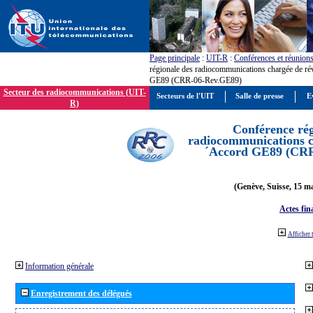
Page principale
:
UIT-R
:
Conférences et réunion
régionale des radiocommunications chargée de ré
GE89 (CRR-06-Rev.GE89)
Secteur des radiocommunications (UIT-
Secteurs de l'UIT
Salle de presse
E
R)
Conférence rég
radiocommunications ch
´Accord GE89 (CR
(Genève, Suisse, 15 ma
Actes fin
Afficher 
Information générale
Enregistrement des délégués