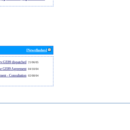
[Newsflashes]
v.GE89 dispatched...
21/06/05
the GE89 Agreement
04/10/04
ent - Consultation
02/08/04