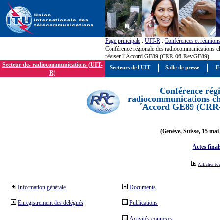
Page principale
:
UIT-R
:
Conférences et réunion
Conférence régionale des radiocommunications c
réviser l´Accord GE89 (CRR-06-Rev.GE89)
Secteur des radiocommunications (UIT-
Secteurs de l'UIT
Salle de presse
E
R)
Conférence régi
radiocommunications cha
´Accord GE89 (CRR
(Genève, Suisse, 15 mai
Actes final
Afficher to
Information générale
Documents
Enregistrement des délégués
Publications
Activités connexes