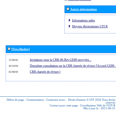
Autres informations
Informations utiles
Moyens électroniques UIT-R
[Newsflashes]
Invitations pour la CRR-06-Rév.GE89 envoyées...
21/06/05
Deuxième consultation sur la CRR chargée de réviser l'Accord GE89..
04/10/04
CRR chargée de réviser l
02/08/04
Début de page
-
Commentaires
-
Contactez-nous
-
Droits d'auteur © UIT 2026
Tous droits
réservés
Contact pour cette page :
Coordinateur Web de l'UIT-R
Mis à jour le : 2011-06-15