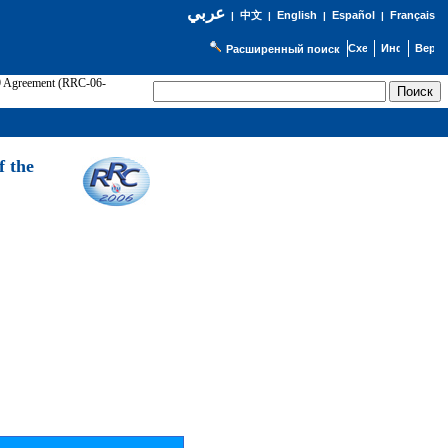
عربي
English
Español
Français
|
中文
|
|
|
Расширенный поиск
89 Agreement (RRC-06-
Э
f the