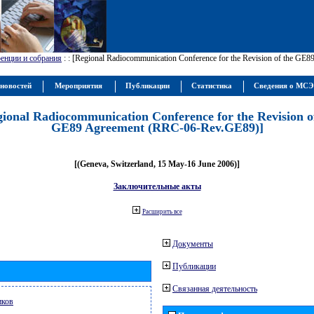
енции и собрания
:
: [Regional Radiocommunication Conference for the Revision of the GE
новостей
Мероприятия
Публикации
Статистика
Сведения о МС
gional Radiocommunication Conference for the Revision o
GE89 Agreement (RRC-06-Rev.GE89)]
[(Geneva, Switzerland, 15 May-16 June 2006)]
Заключительные акты
Расширить все
Документы
Публикации
Связанная деятельность
иков