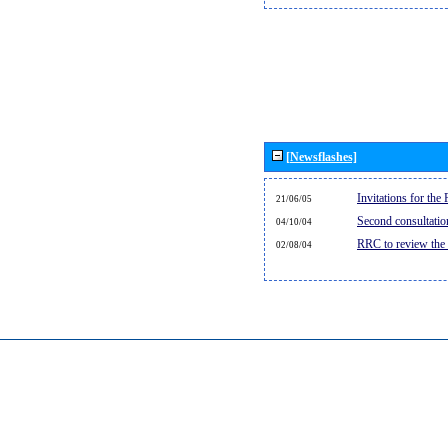
[Newsflashes]
Invitations for th
21/06/05
Second consultati
04/10/04
RRC to review the
02/08/04