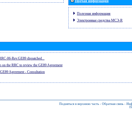
Прочая информация
Полезная информация
Электронные средства МСЭ-R
e RRC-06-Rev.GE89 dispatched...
on on the RRC to review the GE89 Agreement
 GE89 Agreement - Consultation
Подняться в верхнюю часть
-
Обратная связь
-
Инф
П