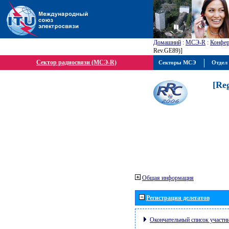
Домашний
:
МСЭ-R
:
Конфер
Rev.GE89)]
Сектор радиосвязи (МСЭ-R)
Секторы МСЭ
Отдел 
[Re
Общая информация
Регистрация делегатов
Окончательный список участн