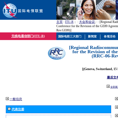
主页
:
ITU-R
； :
大会和会议
; :
: [Regional Ra
Conference for the Revision of the GE89 Agree
Rev.GE89)]
无线电通信部门(ITU-R)
国际电联三大部门
新闻室
各项活动
[Regional Radiocommun
for the Revision of t
(RRC-06-Re
[(Geneva, Switzerland, 15
最后文
全部展
一般信息
代表注册