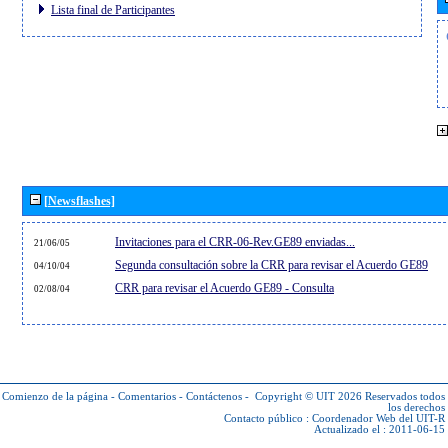
Lista final de Participantes
[Newsflashes]
Invitaciones para el CRR-06-Rev.GE89 enviadas...
21/06/05
Segunda consultación sobre la CRR para revisar el Acuerdo GE89
04/10/04
CRR para revisar el Acuerdo GE89 - Consulta
02/08/04
Comienzo de la página
-
Comentarios
-
Contáctenos
-
Copyright © UIT 2026
Reservados todos
los derechos
Contacto público :
Coordenador Web del UIT-R
Actualizado el : 2011-06-15