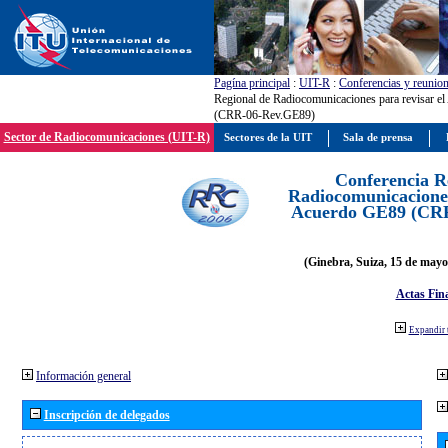
Pagína principal
:
UIT-R
:
Conferencias y reunio
Regional de Radiocomunicaciones para revisar e
(CRR-06-Rev.GE89)
Sector de Radiocomunicaciones (UIT-R)
Sectores de la UIT
Sala de prensa
Conferencia R
Radiocomunicaciones
Acuerdo GE89 (CR
(Ginebra, Suiza, 15 de mayo
Actas Fina
Expandir 
Información general
Inscripción de delegados